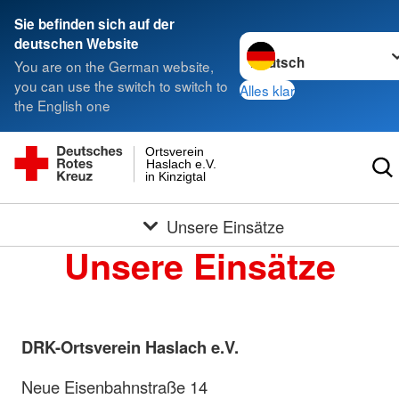
Sie befinden sich auf der
Sprache wechseln zu
deutschen Website
You are on the German website,
you can use the switch to switch to
Alles klar
the English one
Ortsverein
Haslach e.V.
in Kinzigtal
Unsere Einsätze
Unsere Einsätze
DRK-Ortsverein Haslach e.V.
Neue Eisenbahnstraße 14