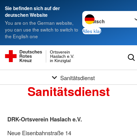
Sie befinden sich auf der
Sprache wechseln zu
deutschen Website
You are on the German website,
you can use the switch to switch to
Alles klar
the English one
Ortsverein
Haslach e.V.
in Kinzigtal
Sanitätsdienst
Sanitätsdienst
DRK-Ortsverein Haslach e.V.
Neue Eisenbahnstraße 14