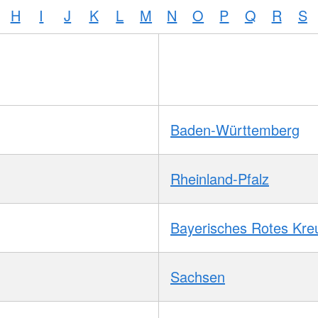
H
I
J
K
L
M
N
O
P
Q
R
S
Baden-Württemberg
Rheinland-Pfalz
Bayerisches Rotes Kre
Sachsen