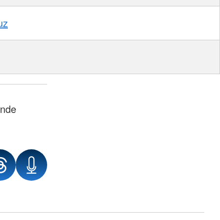
uz
ände