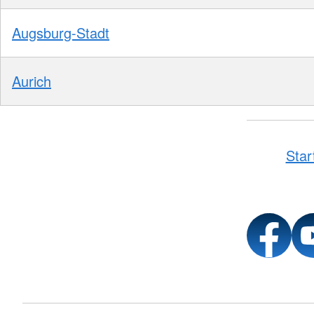
Augsburg-Stadt
Aurich
Star