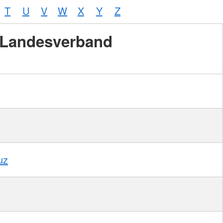
T
U
V
W
X
Y
Z
Landesverband
uz