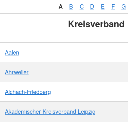
A
B
C
D
E
F
G
Kreisverband
Aalen
Ahrweiler
Aichach-Friedberg
Akademischer Kreisverband Leipzig